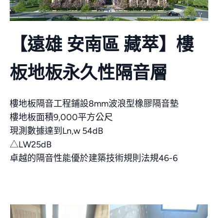
聯絡我們
【遠雄 安南區 藏萃】樓
板地板永久性隔音層
樓地板隔音工程鋪設8mm波浪型橡膠隔音墊
樓地板面積9,000平方公尺
現測數據達到Ln,w 54dB
△LW25dB
卓越的隔音性能優於建築技術規則法規46-6