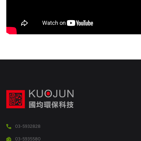
03-5932828
03-5935580