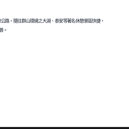
速公路，隨往群山環繞之大湖、泰安等著名休憩景區快捷，
善。