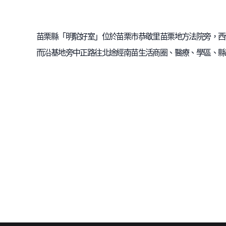
苗栗縣「明駝好室」位於苗栗市恭敬里苗栗地方法院旁，西
而沿基地旁中正路往北途經南苗生活商圈、醫療、學區、縣