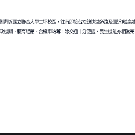
側鄰近國立聯合大學二坪校區，往南即接台72線快速道路及國道1號高
政機關、體育場館、台鐵車站等，除交通十分便捷，民生機能亦相當完