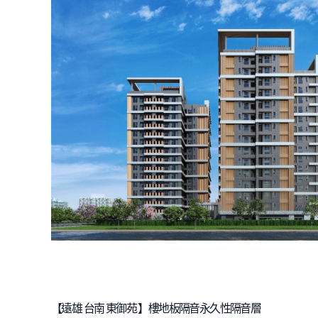
【遠雄 台南 東御苑 】樓地板隔音永久性隔音層